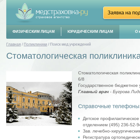
Заявка на по
ФИЗИЧЕСКИМ ЛИЦАМ
ЮРИДИЧЕСКИМ ЛИЦАМ
О 
Главная
/
Поликлиники
/
Поиск мед.учреждений
Стоматологическая поликлиник
Стоматологическая поликлини
6/8
Государственное бюджетное 
Главный врач
-
Бугрова Лид
Справочные телефоны
Детское профилактическое
отделением (495) 236-52-9
Зав. лечебно-хирургически
Регистратура ортопедическ