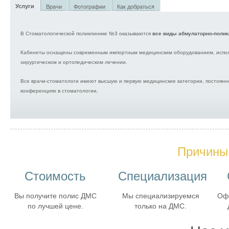
Услуги
Врачи
Фотографии
Как добраться
В Стоматологической поликлинике №3 оказываются
все виды абмулаторно-полик
Кабинеты оснащены современным импортным медицинским оборудованием, используются новые стоматологические технологии и материалы при эндодонтическом, эстетическом,
хирургическом и ортопедическом лечении.
Все врачи-стоматологи имеют высшую и первую медицинские категории, постоянно повышают свой профессиональный уровень, участвуя в семинарах, симпозиумах, научных
конференциях в стоматологии.
Причины 
Стоимость
Специализация
Вы получите полис ДМС
Мы специализируемся
Оф
по лучшей цене.
только на ДМС.