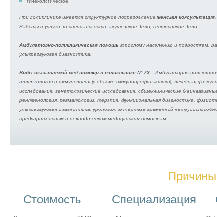
гинекологическое.
При поликлинике имеется структурное подразделение
женская консультация
Работы и услуги по специальности
: акушерское дело, сестринское дело.
Амбулаторно-поликлиническая помощь
взрослому населению и подросткам, работы и услуги по специальности: Акушерство и гинекология (консервативная, оперативная),
ультразвуковая диагностика.
Виды оказываемой мед.помощи в поликлинике № 73
– Амбулаторно-поликлиническая помощь взрослому населению и подросткам, работы и услуги по специальности:
аллергология и иммунология (в объеме иммунопрофилактики), лечебная физкультура, инфекционные болезни, клиническая лабораторная диагностика: биохимические
исследования, гематологические исследования, общеклинические (неинвазивные) методы исследования, кардиология, неврология, отоларингология, офтальмология,
рентгенология, ревматология, терапия, функциональная диагностика, физиотерапия, хирургия, эндоскопия, эндокринология, стоматология, стоматология терапевтическая,
ультразвуковая диагностика, урология, экспертизе временной нетрудоспособности, экспертизе (контролю) качества медицинской помощи, экспертизе профпригодности,
предварительным и периодическим медицинским осмотрам.
Причины 
Стоимость
Специализация