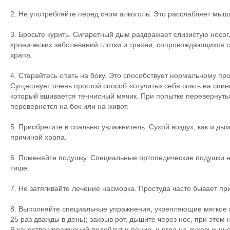
2. Не употребляйте перед сном алкоголь. Это расслабляет мыш
3. Бросьте курить. Сигаретный дым раздражает слизистую носогл
хронических заболеваний глотки и трахеи, сопровождающихся с
храпа.
4. Старайтесь спать на боку. Это способствует нормальному п
Существует очень простой способ «отучить» себя спать на спи
который вшивается теннисный мячик. При попытке перевернутьс
перевернется на бок или на живот.
5. Приобретите в спальню увлажнитель. Сухой воздух, как и дым
причиной храпа.
6. Поменяйте подушку. Специальные ортопедические подушки не
тише.
7. Не затягивайте лечение насморка. Простуда часто бывает пр
8. Выполняйте специальные упражнения, укрепляющие мягкое не
25 раз дважды в день); закрыв рот, дышите через нос, при этом 
В качестве упражнений подойдут и пение, и игра на духовых ин