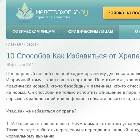
Заявка на по
ФИЗИЧЕСКИМ ЛИЦАМ
ЮРИДИЧЕСКИМ ЛИЦАМ
О 
Главная
/
Новости
10 Способов Как Избавиться от Храпа
15 февраля 2012
Полноценный ночной сон необходим организму для восстановлен
И причиной тому – храп вашего партнера. По статистике, храпя
практически нормой, кто-то безобидным явлением, кто-то относ
не норма. Он способен не только испортить отношение в паре, 
серьезных заболеваний или дефектов в области носоглотки, и по
Итак, как же избавиться от храпа?
1. Избавьтесь от лишнего веса. Неумолимая статистика утвержд
Также следует избегать перед сном и переедания: полный желуд
нормальному дыханию.